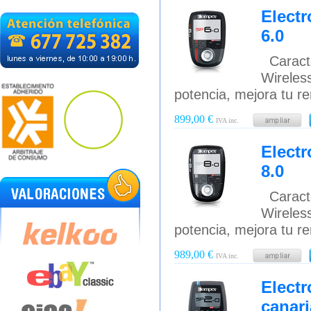
Elect
6.0
Caracte
Wirele
potencia, mejora tu r
899,00 €
IVA inc.
Elect
8.0
Caracte
Wirele
potencia, mejora tu r
989,00 €
IVA inc.
Elect
canari