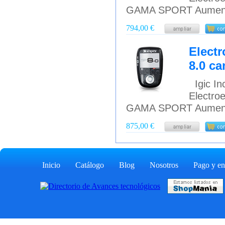
GAMA SPORT Aumenta 
794,00 €
Elect
8.0 ca
Igic Inc
Electro
GAMA SPORT Aumenta 
875,00 €
Inicio
Catálogo
Blog
Nosotros
Pago y en