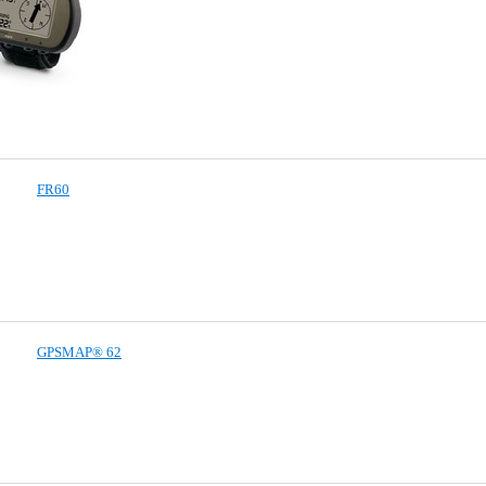
FR60
GPSMAP® 62