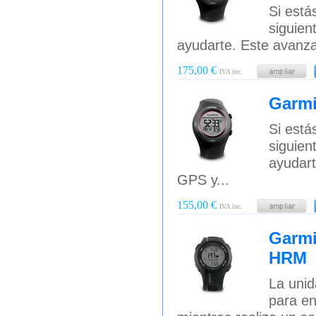
Si está
siguien
ayudarte. Este avanzad
175,00 €
IVA inc.
Garmi
Si está
siguien
ayudart
GPS y...
155,00 €
IVA inc.
Garmi
HRM
La unid
para en