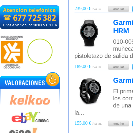
239,00 €
IVA inc.
Garmi
HRM
010-009
muñecas
pistoletazo de salida 
189,00 €
IVA inc.
Garmi
El prim
los cor
de una 
la...
155,00 €
IVA inc.