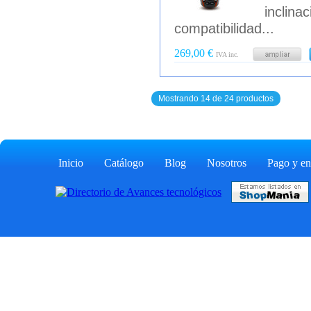
inclina
compatibilidad...
269,00 €
IVA inc.
Mostrando 14 de 24 productos
Inicio
Catálogo
Blog
Nosotros
Pago y en