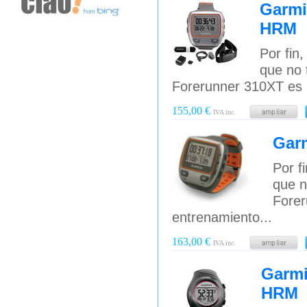
Garmi
HRM
Por fin,
que no 
Forerunner 310XT es 
155,00 €
IVA inc.
Gar
Por f
que n
Forer
entrenamiento...
163,00 €
IVA inc.
Garmi
HRM