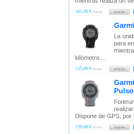
mientras realiza un se
165,00 €
IVA inc.
Garmi
La unid
para en
mientra
kilómetro....
135,00 €
IVA inc.
Garmi
Puls
Forerun
realiza
Dispone de GPS, por lo
139,00 €
IVA inc.