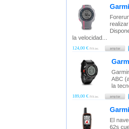
Garmi
Forerun
realiza
Dispone
la velocidad...
124,00 €
IVA inc.
Garm
Garmin
ABC (a
la tec
189,00 €
IVA inc.
Garm
El nav
62s cue