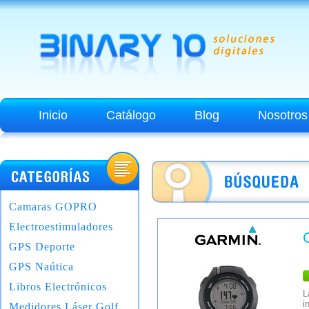
Inicio
Catálogo
Blog
Nosotros
Camaras GOPRO
Electroestimuladores
GPS Deporte
GPS Naútica
Libros Electrónicos
L
i
Medidores Láser Golf