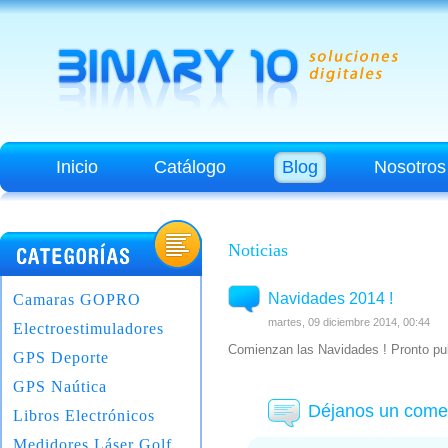
Inicio
Catálogo
Blog
Nosotros
Noticias
Navidades 2014 !
Camaras GOPRO
martes, 09 diciembre 2014, 00:44
Electroestimuladores
Comienzan las Navidades ! Pronto pub
GPS Deporte
GPS Naútica
Déjanos un come
Libros Electrónicos
Medidores Láser Golf