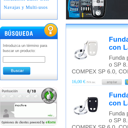
Navajas y Multi-usos
Funda
Introduzca un término para
con L
buscar un producto:
Funda p
o SP 8
COMPEX SP 6.0, CO
16,00 €
IVA inc.
Funda
con L
Funda p
o SP 8
COMPEX SP 6.0, CO