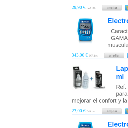
29,90 €
IVA inc.
Electr
Caracte
GAMA F
muscular 
343,00 €
IVA inc.
Lap
ml
Ref.
para
mejorar el confort y la 
23,00 €
IVA inc.
Electr