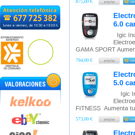
875,00 €
Elect
6.0 ca
Igic Inc
Electro
GAMA SPORT Aumenta 
794,00 €
Elect
5.0 ca
Igic In
Electro
FITNESS Aumenta tu f
573,00 €
Elect