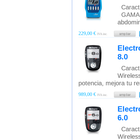
Caracte
GAMA FI
abdomina
229,00 €
IVA inc.
Elect
8.0
Caracte
Wirele
potencia, mejora tu r
989,00 €
IVA inc.
Elect
6.0
Caracte
Wirele