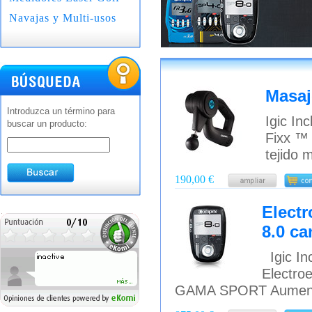
Navajas y Multi-usos
Masaj
Introduzca un término para
Igic In
buscar un producto:
Fixx ™ 
tejido 
190,00 €
Elect
8.0 ca
Igic Inc
Electro
GAMA SPORT Aumenta 